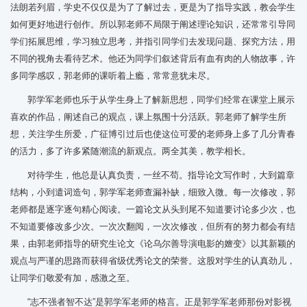
法朗若列眉，学史不仅仅是为了了解过去，更是为了指导实践，教会学生
如何更好地进行创作。所以郭老师不局限于阐述理论知识，还常常引导同
学们拓展思维，学习独立思考，并指引同学们去发现问题、探究方法，用
不同的视角去看待艺术。他还为同学们叙述背后有血有肉的人物故事，许
多同学感叹，郭老师的课听着上瘾，常常意犹未尽。
郭学军老师也乐于从学生身上了解新思想，同学们经常在课堂上展示
喜欢的作品，阐述自己的观点，课上氛围十分活跃。郭老师了解学生所
想，关注学生所爱，广征博引过后也使这位可爱的老师身上多了几分青春
的活力，多了许多紧随潮流的新观点。两全其美，教学相长。
对待学生，他总是认真负责，一丝不苟。指导论文写作时，大到篇章
结构，小到遣词造句，郭学军老师查漏补缺，细致入微。每一次修改，郭
老师都是逐字逐句精心阅读。一篇论文从头到尾不知道要讨论多少次，也
不知道要修改多少次。一次次翻阅，一次次修改，但所有的努力都会有结
果，由郭老师指导的研究生论文《论乌尔善导演电影的嬗变》以其新颖的
观点与严谨的思路而获得省级优秀论文的荣誉。这股对学生的认真劲儿，
让同学们敬爱有加，感激之至。
“志不强者智不达”是郭学军老师的格言。正是郭学军老师那份对影视