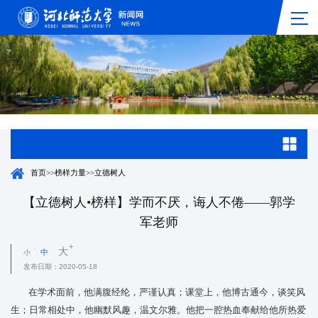
首页
>>
榜样力量
>>
立德树人
【立德树人•榜样】学而不厌，诲人不倦——郭学
军老师
大
中
小
发布日期：
2020-05-18
在学术面前，他满腹经纶，严谨认真；课堂上，他博古通今，谈笑风
生；日常相处中，他幽默风趣，温文尔雅。他把一腔热血奉献给他所热爱