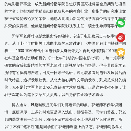
的电影批评事业，成为新闻传播学院首位获得国家社科基金后期资助项目
的学者；他把精益求精奉献给他所从事的教育行业，所指导的研究生论文
获得省级优秀论文的荣誉，他也因此成为新闻传播学院首位指导学生获此
殊荣的教育者。他就是新闻传播学院影视系主任，硕士生导师郭学军。
郭学军老师对电影发展史情有独钟，专注于电影发展史与叙事学的研
究。从《十七年时期关于戏曲电影的三次讨论》《中国化解读与祛魅性阐
释——1930-1960年代中国电影蒙太奇批评史》再到刚刚获得2019年国家
社科基金后期资助项目的《“十七年”时期的中国电影批评》，每一篇学术
研究的背后都凝结着郭学军老师对于影视的坚持与热爱。他带着传统学者
所特有的执着与严谨，日复一日读书钻研，透过表象看到电影发展背后的
时代特征，透析发展趋势。从北大核心期刊文章的发表，到规范教材的编
著，无不是郭学军老师废寝忘食钻研学术的成果。正是这种孜孜不倦，让
郭学军老师为笔下文章注入灵魂，以自身信仰诠释学术真谛。
博古通今，风趣幽默是同学们对郭老师的印象。郭老师不仅学识渊
博，底蕴深厚，上课的时候更是深入浅出，循循善诱。同学们常说，郭老
师的课堂没有一点水分，稍稍不留神就会跟不上他思维的运转速度。所
以“手不停”“笔不断”也是同学们在郭老师课堂上的常态。郭老师对教学方